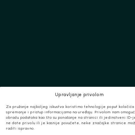
Upravljanje privolom
Za pružanje najboljeg iskustva koristimo tehnologije poput kolačića
spremanje i pristup informacijama na uređaju. Privolom nam omogu
obradu podataka kao što su ponašanje na stranici ili jedinstveni ID-j
ne date privolu ili je kasnije povučete, neke značajke stranice m
raditi ispravno.