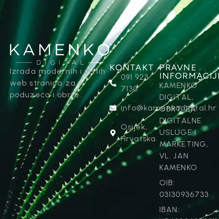
KONTAKT
PRAVNE
Izrada modernih i čistih
INFORMACIJ
091 923
web stranica za
KAMENKO
7130
poduzeća i obrte.
DIGITAL,
info@kamenkodigital.hr
OBRT ZA
DIGITALNE
Osijek,
USLUGE I
Hrvatska
MARKETING,
VL. JAN
KAMENKO
OIB:
03130936733
IBAN: